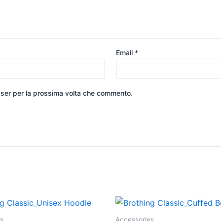
Email
*
wser per la prossima volta che commento.
Questo
Questo
prodotto
prodotto
s
Accessories