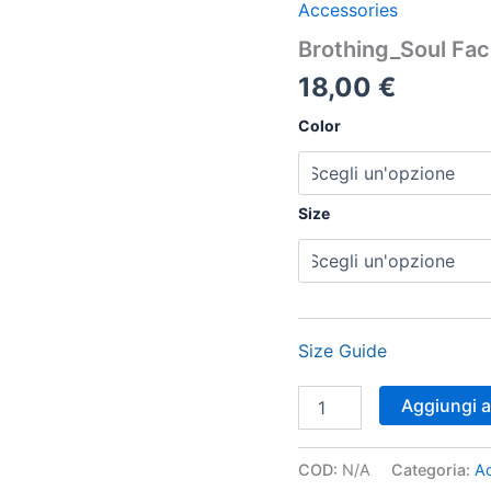
Accessories
#1_Unisex
T-
Brothing_Soul Fac
shirt
quantità
18,00
€
Color
Size
Size Guide
Aggiungi al
COD:
N/A
Categoria:
A