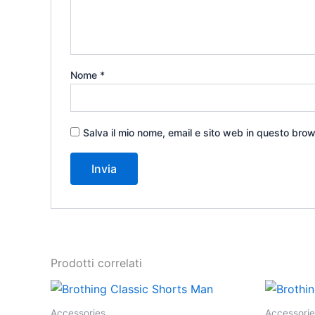
Nome
*
Salva il mio nome, email e sito web in questo bro
Prodotti correlati
Questo
prodotto
Accessories
Accessorie