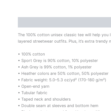
Descrizione
Informazioni aggiuntive
Recens
The 100% cotton unisex classic tee will help you l
layered streetwear outfits. Plus, it’s extra trendy 
• 100% cotton
• Sport Grey is 90% cotton, 10% polyester
• Ash Grey is 99% cotton, 1% polyester
• Heather colors are 50% cotton, 50% polyester
• Fabric weight: 5.0–5.3 oz/yd² (170-180 g/m²)
• Open-end yarn
• Tubular fabric
• Taped neck and shoulders
• Double seam at sleeves and bottom hem