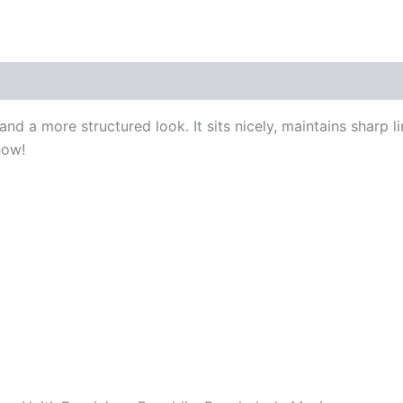
ioni (0)
and a more structured look. It sits nicely, maintains sharp 
now!