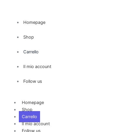
Vai
al
contenuto
Homepage
Shop
Carrello
Il mio account
Follow us
Homepage
Shop
Carrello
Il mio account
Follow us