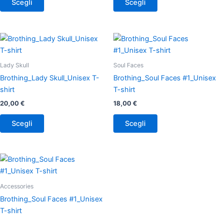
Scegli
Scegli
essere
essere
scelte
scelte
nella
nella
Questo
Questo
pagina
pagina
prodotto
prodotto
del
del
ha
ha
Lady Skull
Soul Faces
prodotto
prodotto
più
più
Brothing_Lady Skull_Unisex T-
Brothing_Soul Faces #1_Unisex
varianti.
varianti.
shirt
T-shirt
Le
Le
20,00
€
18,00
€
opzioni
opzioni
possono
possono
Scegli
Scegli
essere
essere
scelte
scelte
nella
nella
Questo
pagina
pagina
prodotto
del
del
ha
Accessories
prodotto
prodotto
più
Brothing_Soul Faces #1_Unisex
varianti.
T-shirt