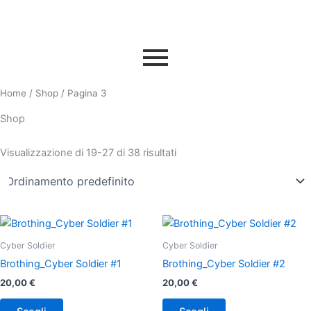
Vai
al
contenuto
Home
/
Shop
/ Pagina 3
Shop
Visualizzazione di 19-27 di 38 risultati
Questo
Questo
prodotto
prodotto
Cyber Soldier
Cyber Soldier
ha
ha
Brothing_Cyber Soldier #1
Brothing_Cyber Soldier #2
più
più
20,00
€
20,00
€
varianti.
varianti.
Le
Le