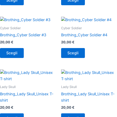
Scegli
Scegli
opzioni
opzioni
possono
possono
essere
essere
Questo
Questo
scelte
scelte
prodotto
prodotto
Cyber Soldier
Cyber Soldier
nella
nella
ha
ha
Brothing_Cyber Soldier #3
Brothing_Cyber Soldier #4
pagina
pagina
più
più
del
del
20,00
€
20,00
€
varianti.
varianti.
prodotto
prodotto
Le
Le
Scegli
Scegli
opzioni
opzioni
possono
possono
essere
essere
Questo
Questo
scelte
scelte
prodotto
prodotto
nella
nella
ha
ha
Lady Skull
Lady Skull
pagina
pagina
più
più
Brothing_Lady Skull_Unisex T-
Brothing_Lady Skull_Unisex T-
del
del
varianti.
varianti.
shirt
shirt
prodotto
prodotto
Le
Le
20,00
€
20,00
€
opzioni
opzioni
possono
possono